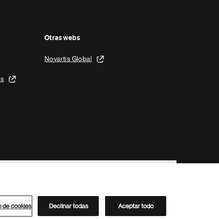
Otras webs
Novartis Global
is
n de cookies
Declinar todas
Aceptar todo
Directorio de Novartis