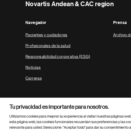
Novartis Andean & CAC region
Navegador
Prensa
Pacientes y cuidadores
Archivo d
Profesionales de la salud
Responsabilidad corporativa (ESG)
Noticias
Carreras
Tu privacidad es importante para nosotros.
Utilizamos cookies para mejorar su experiencia al visitar nuestras páginas we
esta página web, las cookies funcionales recuerdan sus preferencias y las co
relevante para usted. Seleccione: "Aceptar todo" para dar su consentimiento a
Parte
© 2026 Novartis AG