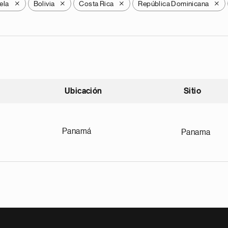
ela
Bolivia
Costa Rica
República Dominicana
X
X
X
X
Ubicación
Sitio
scendente
Panamá
Panama