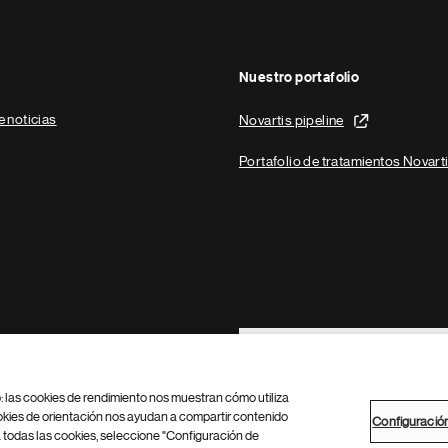
Nuestro portafolio
e noticias
Novartis pipeline
Portafolio de tratamientos Novart
Footer Site Search
b: las cookies de rendimiento nos muestran cómo utiliza
okies de orientación nos ayudan a compartir contenido
Configuració
 todas las cookies, seleccione "Configuración de