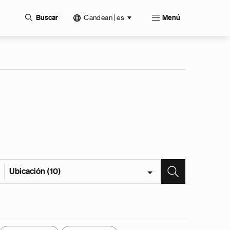
Candean | es
Buscar
Menú
Ubicación (10)