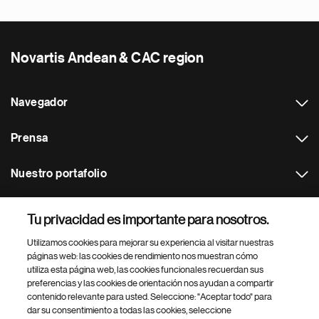
Novartis Andean & CAC region
Navegador
Prensa
Nuestro portafolio
Otras webs
Tu privacidad es importante para nosotros.
Utilizamos cookies para mejorar su experiencia al visitar nuestras
Footer Site Search
páginas web: las cookies de rendimiento nos muestran cómo
utiliza esta página web, las cookies funcionales recuerdan sus
preferencias y las cookies de orientación nos ayudan a compartir
contenido relevante para usted. Seleccione: "Aceptar todo" para
dar su consentimiento a todas las cookies, seleccione