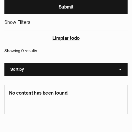
Show Filters
Limpiar todo
Showing 0 results
Sort by
Sort a
No content has been found.