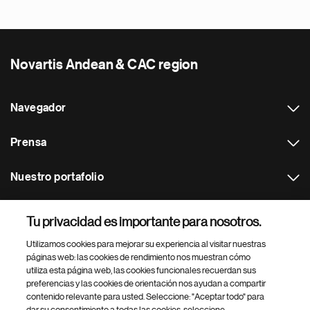
Novartis Andean & CAC region
Navegador
Prensa
Nuestro portafolio
Otras webs
Tu privacidad es importante para nosotros.
Utilizamos cookies para mejorar su experiencia al visitar nuestras
Footer Site Search
páginas web: las cookies de rendimiento nos muestran cómo
utiliza esta página web, las cookies funcionales recuerdan sus
preferencias y las cookies de orientación nos ayudan a compartir
contenido relevante para usted. Seleccione: "Aceptar todo" para
dar su consentimiento a todas las cookies, seleccione