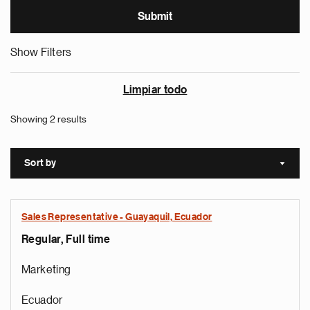
Show Filters
Limpiar todo
Showing 2 results
Sort by
Sort a
Sales Representative - Guayaquil, Ecuador
Regular, Full time
Marketing
Ecuador