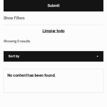
Show Filters
Limpiar todo
Showing 0 results
Sort by
Sort a
No content has been found.