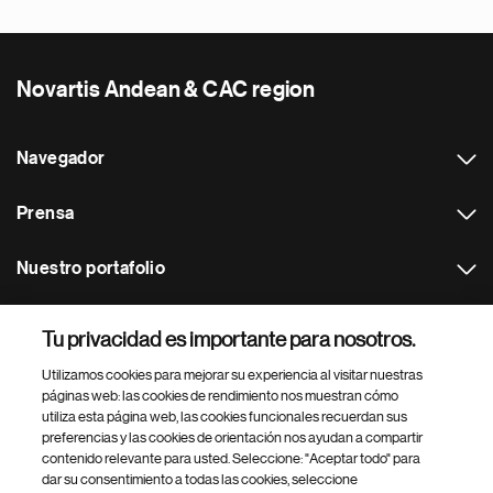
Novartis Andean & CAC region
Navegador
Prensa
Nuestro portafolio
Otras webs
Tu privacidad es importante para nosotros.
Utilizamos cookies para mejorar su experiencia al visitar nuestras
Footer Site Search
páginas web: las cookies de rendimiento nos muestran cómo
utiliza esta página web, las cookies funcionales recuerdan sus
preferencias y las cookies de orientación nos ayudan a compartir
contenido relevante para usted. Seleccione: "Aceptar todo" para
dar su consentimiento a todas las cookies, seleccione