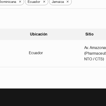
Dominicana
Ecuador
Jamaica
X
X
X
Ubicación
Sitio
scendente
Av. Amazona
Ecuador
(Pharmaceuti
NTO / CTS)