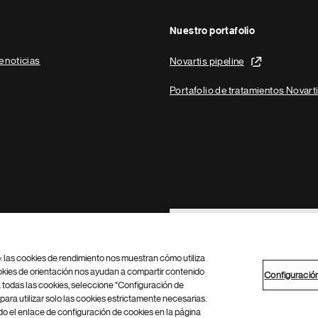
Nuestro portafolio
e noticias
Novartis pipeline
Portafolio de tratamientos Novart
Footer Site Search
b: las cookies de rendimiento nos muestran cómo utiliza
okies de orientación nos ayudan a compartir contenido
Configuració
 todas las cookies, seleccione "Configuración de
para utilizar solo las cookies estrictamente necesarias.
Configuración de cookies
Mapa del sitio
 el enlace de configuración de cookies en la página