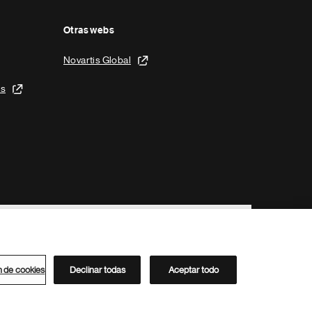
Otras webs
Novartis Global
is
n de cookies
Declinar todas
Aceptar todo
Directorio de Novartis
Este sitio está dirigido al público del clúster ACC