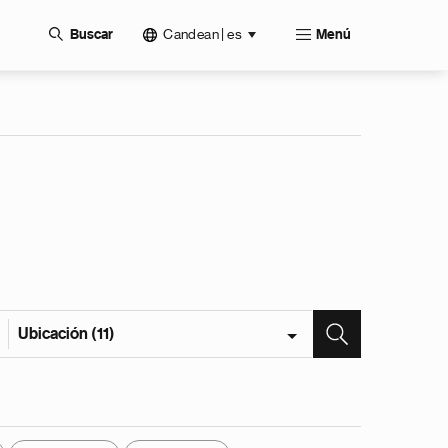
Candean | es
Buscar
Menú
Ubicación (11)