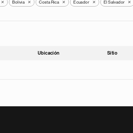
Bolivia
Costa Rica
Ecuador
El Salvador
X
X
X
X
X
Ubicación
Sitio
scendente