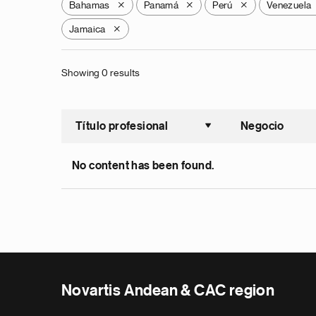
Bahamas
Panamá
Perú
Venezuela
X
X
X
Jamaica
X
Showing 0 results
Título profesional
Negocio
Ordenar a
No content has been found.
Novartis Andean & CAC region