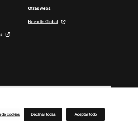
Otras webs
Novartis Global
is
n de cookies
Declinar todas
Aceptar todo
Directorio de Novartis
Este sitio está dirigido al público del clúster ACC