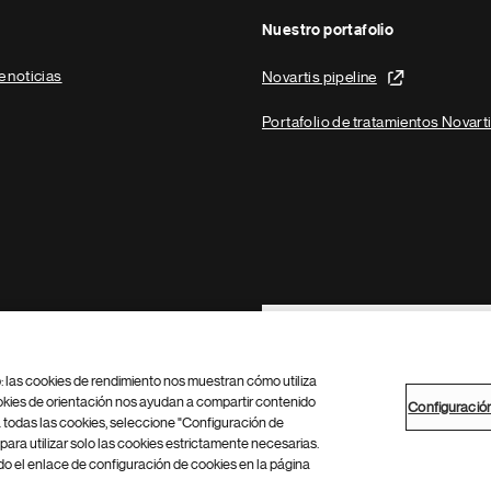
Nuestro portafolio
e noticias
Novartis pipeline
Portafolio de tratamientos Novart
Footer Site Search
b: las cookies de rendimiento nos muestran cómo utiliza
okies de orientación nos ayudan a compartir contenido
Configuració
 todas las cookies, seleccione "Configuración de
para utilizar solo las cookies estrictamente necesarias.
Configuración de cookies
Mapa del sitio
 el enlace de configuración de cookies en la página