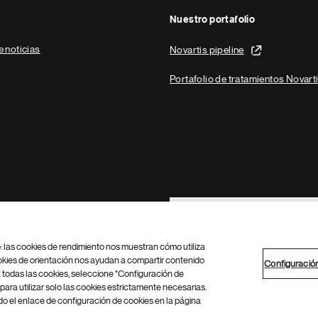
Nuestro portafolio
e noticias
Novartis pipeline
Portafolio de tratamientos Novart
Footer Site Search
b: las cookies de rendimiento nos muestran cómo utiliza
okies de orientación nos ayudan a compartir contenido
Configuració
 todas las cookies, seleccione "Configuración de
para utilizar solo las cookies estrictamente necesarias.
Configuración de cookies
Mapa del sitio
 el enlace de configuración de cookies en la página