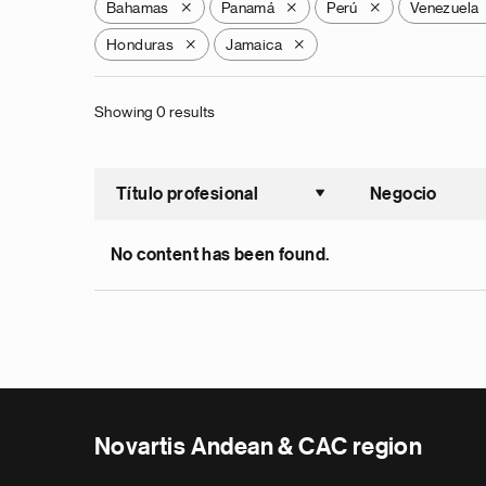
Bahamas
Panamá
Perú
Venezuela
X
X
X
Honduras
Jamaica
X
X
Showing 0 results
Título profesional
Negocio
Ordenar a
No content has been found.
Novartis Andean & CAC region