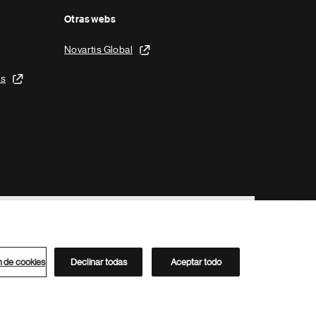
Otras webs
Novartis Global
is
n de cookies
Declinar todas
Aceptar todo
Directorio de Novartis
Este sitio está dirigido al público del clúster ACC