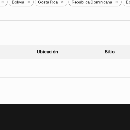
Bolivia
Costa Rica
República Dominicana
E
X
X
X
X
Ubicación
Sitio
scendente