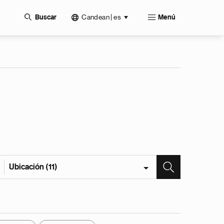
Candean | es
Buscar
Menú
Ubicación (11)