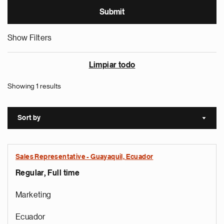
Show Filters
Limpiar todo
Showing 1 results
Sort by
Sort a
Sales Representative - Guayaquil, Ecuador
Regular, Full time
Marketing
Ecuador