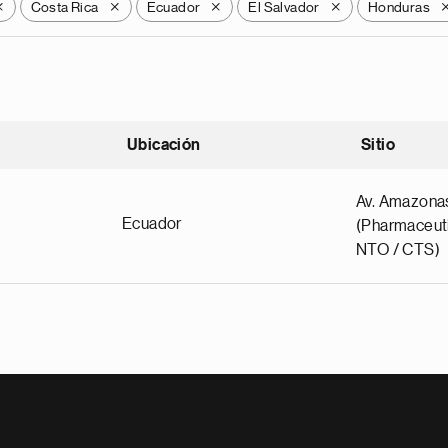
Costa Rica
Ecuador
El Salvador
Honduras
X
X
X
X
Ubicación
Sitio
scendente
Av. Amazona
Ecuador
(Pharmaceuti
NTO / CTS)