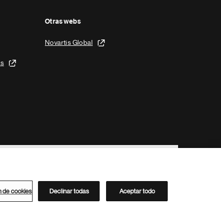
Otras webs
Novartis Global
is
n de cookies
Declinar todas
Aceptar todo
Directorio de Novartis
Este sitio está dirigido al público del clúster ACC