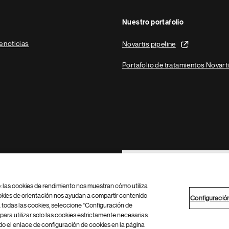
Nuestro portafolio
e noticias
Novartis pipeline
Portafolio de tratamientos Novart
Footer Site Search
b: las cookies de rendimiento nos muestran cómo utiliza
okies de orientación nos ayudan a compartir contenido
Configuració
 todas las cookies, seleccione "Configuración de
para utilizar solo las cookies estrictamente necesarias.
Configuración de cookies
Mapa del sitio
 el enlace de configuración de cookies en la página