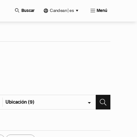
Candean | es
Buscar
Menú
Ubicación (9)