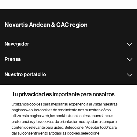
Novartis Andean & CAC region
Navegador
Prensa
Nuestro portafolio
Otras webs
Tu privacidad es importante para nosotros.
Utilizamos cookies para mejorar su experiencia al visitar nuestras
Footer Site Search
páginas web: las cookies de rendimiento nos muestran cómo
utiliza esta página web, las cookies funcionales recuerdan sus
preferencias y las cookies de orientación nos ayudan a compartir
contenido relevante para usted. Seleccione: "Aceptar todo" para
dar su consentimiento a todas las cookies, seleccione