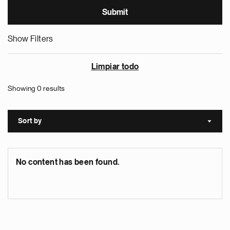
Show Filters
Limpiar todo
Showing 0 results
Sort by
Sort a
No content has been found.