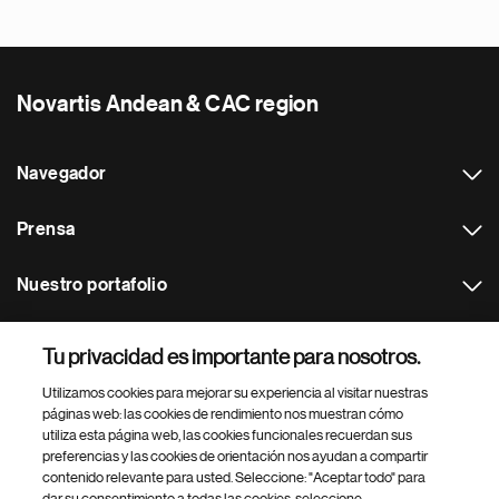
Novartis Andean & CAC region
Navegador
Prensa
Nuestro portafolio
Otras webs
Tu privacidad es importante para nosotros.
Utilizamos cookies para mejorar su experiencia al visitar nuestras
Footer Site Search
páginas web: las cookies de rendimiento nos muestran cómo
utiliza esta página web, las cookies funcionales recuerdan sus
preferencias y las cookies de orientación nos ayudan a compartir
contenido relevante para usted. Seleccione: "Aceptar todo" para
dar su consentimiento a todas las cookies, seleccione