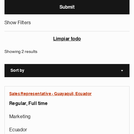
Show Filters
Limpiar todo
Showing 2 results
Sort by
Sort a
Sales Representative - Guayaquil, Ecuador
Regular, Full time
Marketing
Ecuador