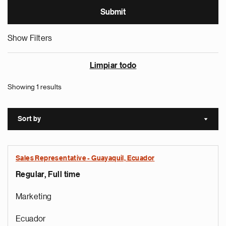
Show Filters
Limpiar todo
Showing 1 results
Sort by
Sort a
Sales Representative - Guayaquil, Ecuador
Regular, Full time
Marketing
Ecuador