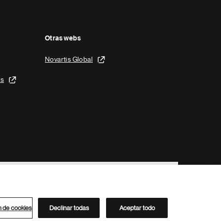
Otras webs
Novartis Global
is
n de cookies
Declinar todas
Aceptar todo
Directorio de Novartis