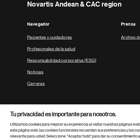
Novartis Andean & CAC region
Navegador
Prensa
Pacientes y cuidadores
Archivo d
Profesionales de la salud
Responsabilidad corporativa (ESG)
Noticias
Carreras
Tu privacidad es importante para nosotros.
Utilizamos cookies para mejorar su experiencia al visitar nuestras páginas we
esta página web, las cookies funcionales recuerdan sus preferencias y las co
relevante para usted. Seleccione: "Aceptar todo" para dar su consentimiento a
Parte
© 2026 Novartis AG