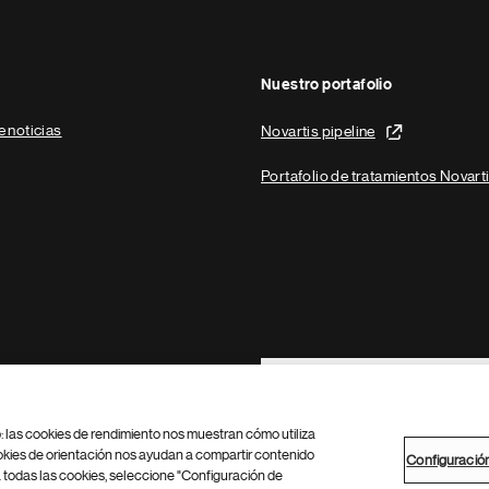
Nuestro portafolio
e noticias
Novartis pipeline
Portafolio de tratamientos Novart
Footer Site Search
b: las cookies de rendimiento nos muestran cómo utiliza
okies de orientación nos ayudan a compartir contenido
Configuració
 todas las cookies, seleccione "Configuración de