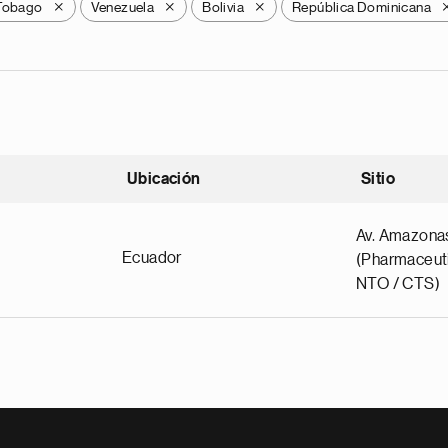
 Tobago
Venezuela
Bolivia
República Dominicana
X
X
X
Ubicación
Sitio
scendente
Av. Amazona
Ecuador
(Pharmaceuti
NTO / CTS)