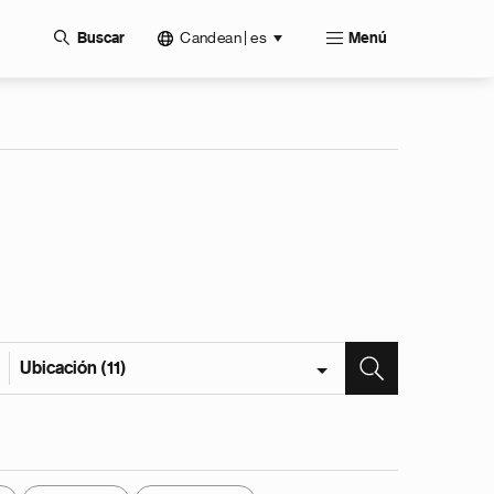
Candean | es
Buscar
Menú
Ubicación (11)