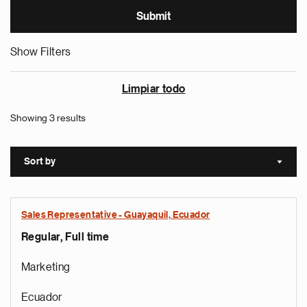
Show Filters
Limpiar todo
Showing 3 results
Sort by
Sort a
Sales Representative - Guayaquil, Ecuador
Regular, Full time
Marketing
Ecuador