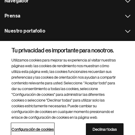
Navegador
Prensa
Nuestro portafolio
Otras webs
Tu privacidad es importante para nosotros.
Utilizamos cookies para mejorar su experiencia al visitar nuestras
Footer Site Search
páginas web: las cookies de rendimiento nos muestran cómo
utiliza esta página web, las cookies funcionales recuerdan sus
preferencias y las cookies de orientación nos ayudan a compartir
contenido relevante para usted. Seleccione: "Aceptar todo" para
dar su consentimiento a todas las cookies, seleccione
"Configuración de cookies" para administrar las diferentes
cookies o seleccione "Declinar todas" para utilizar solo las
cookies estrictamente necesarias. Puede cambiar su
Parte
© 2026 Novartis AG
configuración de cookies en cualquier momento presionando el
inferior
enlace de configuración de cookies en la página web.
Política de privacidad
Términos de uso
Accesibilidad
del
Configuración de cookies
Mapa del sitio
pie
Configuración de cookies
Declinar todas
de