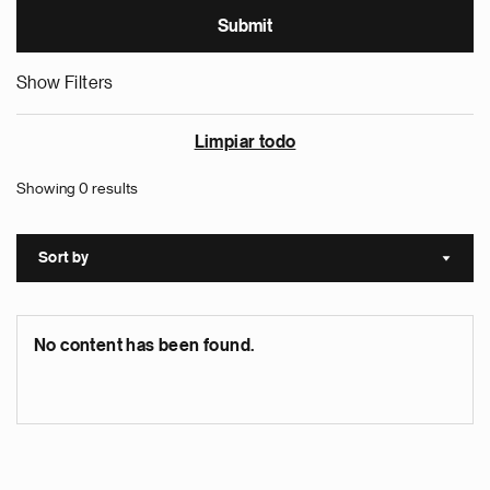
Show Filters
Limpiar todo
Showing 0 results
Sort by
Sort a
No content has been found.