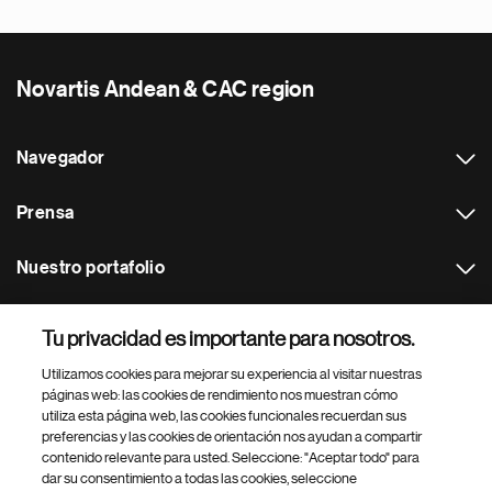
Novartis Andean & CAC region
Navegador
Prensa
Nuestro portafolio
Otras webs
Tu privacidad es importante para nosotros.
Utilizamos cookies para mejorar su experiencia al visitar nuestras
Footer Site Search
páginas web: las cookies de rendimiento nos muestran cómo
utiliza esta página web, las cookies funcionales recuerdan sus
preferencias y las cookies de orientación nos ayudan a compartir
contenido relevante para usted. Seleccione: "Aceptar todo" para
dar su consentimiento a todas las cookies, seleccione