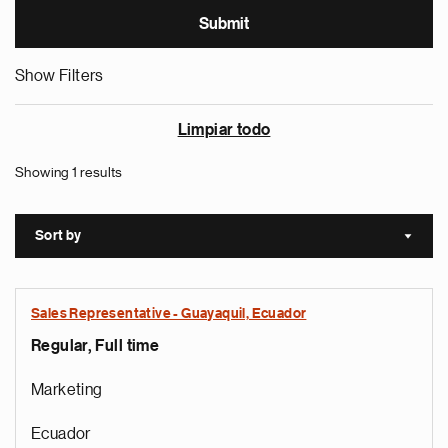
Show Filters
Limpiar todo
Showing 1 results
Sort by
Sort a
Sales Representative - Guayaquil, Ecuador
Regular, Full time
Marketing
Ecuador