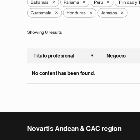
Bahamas
Panamá
Perú
Trinidad y
X
X
X
Guatemala
Honduras
Jamaica
X
X
X
Showing 0 results
Título profesional
Negocio
Ordenar a
No content has been found.
Novartis Andean & CAC region