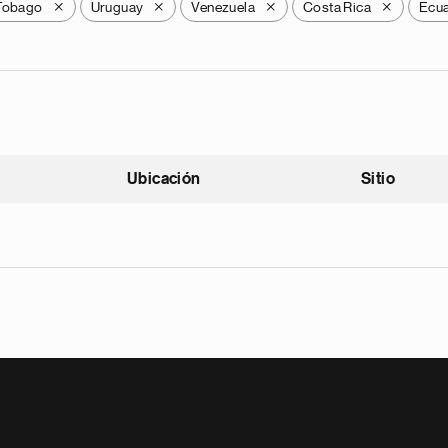
 Tobago
Uruguay
Venezuela
Costa Rica
Ecu
X
X
X
X
Ubicación
Sitio
scendente