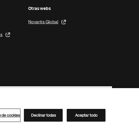
Otras webs
Novartis Global
is
n de cookies
Declinar todas
Aceptar todo
Directorio de Novartis
Este sitio está dirigido al público del clúster ACC