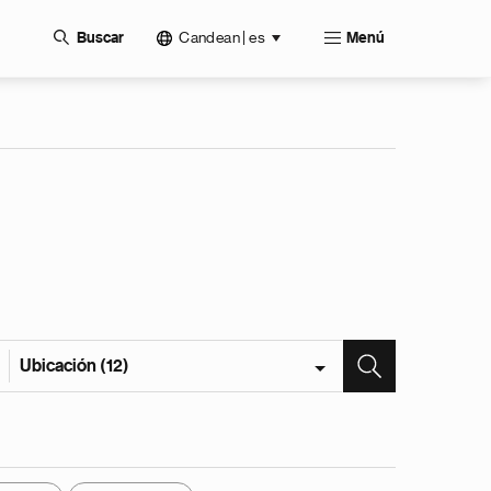
Candean | es
Buscar
Menú
Ubicación (12)