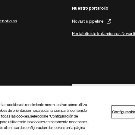
Nuestro portafolio
e noticias
Novartis pipeline
Portafolio de tratamientos Novart
Footer Site Search
b: las cookies de rendimiento nos muestran cómo utiliza
okies de orientación nos ayudan a compartir contenido
Configuració
 todas las cookies, seleccione "Configuración de
para utilizar solo las cookies estrictamente necesarias.
Configuración de cookies
Mapa del sitio
 el enlace de configuración de cookies en la página