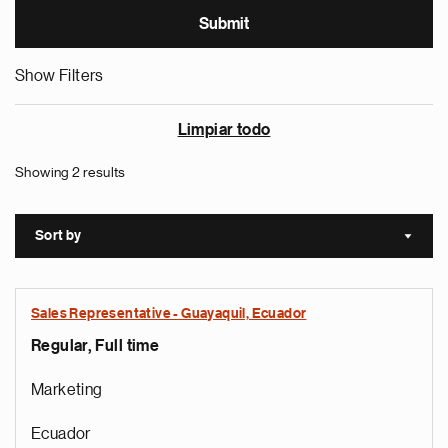
Show Filters
Limpiar todo
Showing 2 results
Sort by
Sort a
Sales Representative - Guayaquil, Ecuador
Regular, Full time
Marketing
Ecuador