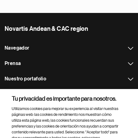
Novartis Andean & CAC region
Navegador
Prensa
Nuestro portafolio
Otras webs
Tu privacidad es importante para nosotros.
Utilizamos cookies para mejorar su experiencia al visitar nuestras
Footer Site Search
páginas web: las cookies de rendimiento nos muestran cómo
utiliza esta página web, las cookies funcionales recuerdan sus
preferencias y las cookies de orientación nos ayudan a compartir
contenido relevante para usted. Seleccione: "Aceptar todo" para
dar su consentimiento a todas las cookies, seleccione