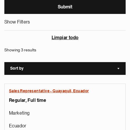
Show Filters
Limpiar todo
Showing 3 results
Sort by
Sort a
Sales Representative - Guayaquil, Ecuador
Regular, Full time
Marketing
Ecuador