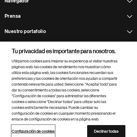
Navegador
Prensa
Nuestro portafolio
Otras webs
Tu privacidad es importante para nosotros.
Utilizamos cookies para mejorar su experiencia al visitar nuestras
Footer Site Search
páginas web: las cookies de rendimiento nos muestran cómo
utiliza esta página web, las cookies funcionales recuerdan sus
preferencias y las cookies de orientación nos ayudan a compartir
contenido relevante para usted. Seleccione: "Aceptar todo" para
dar su consentimiento a todas las cookies, seleccione
"Configuración de cookies" para administrar las diferentes
cookies o seleccione "Declinar todas" para utilizar solo las
cookies estrictamente necesarias. Puede cambiar su
Parte
© 2026 Novartis AG
configuración de cookies en cualquier momento presionando el
inferior
enlace de configuración de cookies en la página web.
Política de privacidad
Términos de uso
Accesibilidad
del
Configuración de cookies
Mapa del sitio
pie
Configuración de cookies
Declinar todas
de