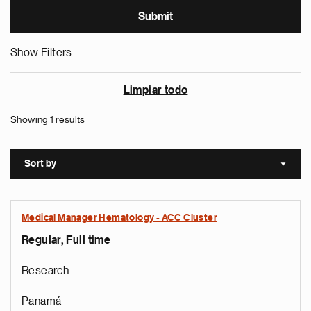
Show Filters
Limpiar todo
Showing 1 results
Sort by
Sort a
Medical Manager Hematology - ACC Cluster
Regular, Full time
Research
Panamá