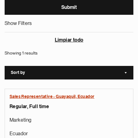
Show Filters
Limpiar todo
Showing 1 results
Sort by
Sort a
Sales Representative - Guayaquil, Ecuador
Regular, Full time
Marketing
Ecuador