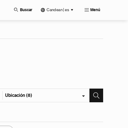
Candean | es
Buscar
Menú
Ubicación (8)