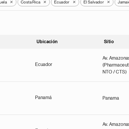
uela
Costa Rica
Ecuador
El Salvador
Jamai
X
X
X
X
Ubicación
Sitio
scendente
Av. Amazona
Ecuador
(Pharmaceuti
NTO / CTS)
Panamá
Panama
Av. Amazona