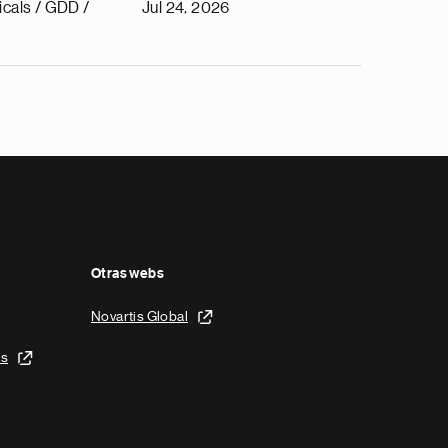
cals / GDD /
Jul 24, 2026
Otras webs
Novartis Global
is