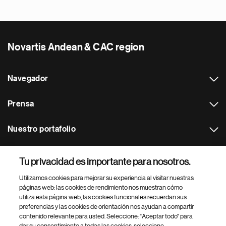
Novartis Andean & CAC region
Navegador
Prensa
Nuestro portafolio
Otras webs
Tu privacidad es importante para nosotros.
Utilizamos cookies para mejorar su experiencia al visitar nuestras
Footer Site Search
páginas web: las cookies de rendimiento nos muestran cómo
utiliza esta página web, las cookies funcionales recuerdan sus
preferencias y las cookies de orientación nos ayudan a compartir
contenido relevante para usted. Seleccione: "Aceptar todo" para
dar su consentimiento a todas las cookies, seleccione