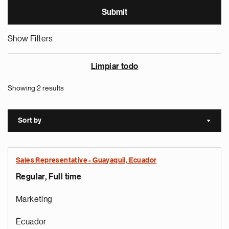
Show Filters
Limpiar todo
Showing 2 results
Sort by
Sort a
Sales Representative - Guayaquil, Ecuador
Regular, Full time
Marketing
Ecuador