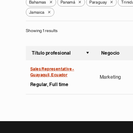
Bahamas
Panamá
Paraguay
Trini
X
X
X
Jamaica
X
Showing 1 results
Título profesional
Negocio
Ordenar a
Sales Representative -
Guayaquil, Ecuador
Marketing
Regular, Full time