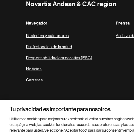
Novartis Andean & CAC region
Navegador
Prensa
Pacientes y cuidadores
Archivo d
Profesionales de la salud
Responsabilidad corporativa (ESG)
Noticias
Carreras
Tu privacidad es importante para nosotros.
Utilizamos cookies para mejorar su experiencia al visitar nuestras páginas we
esta página web, las cookies funcionales recuerdan sus preferencias y las co
relevante para usted. Seleccione: "Aceptar todo" para dar su consentimiento a
Parte
© 2026 Novartis AG