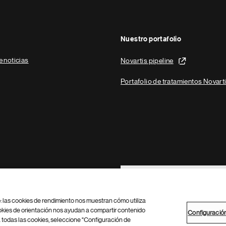
Nuestro portafolio
e noticias
Novartis pipeline
Portafolio de tratamientos Novart
Footer Site Search
b: las cookies de rendimiento nos muestran cómo utiliza
okies de orientación nos ayudan a compartir contenido
Configuració
 todas las cookies, seleccione "Configuración de