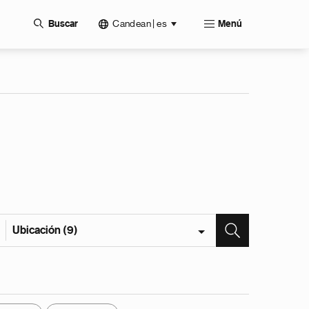
Candean | es
Buscar
Menú
Ubicación (9)