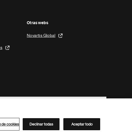
Otras webs
Novartis Global
is
n de cookies
Declinar todas
Aceptar todo
Directorio de Novartis