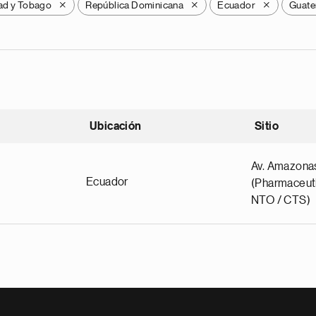
dad y Tobago
República Dominicana
Ecuador
Guate
X
X
X
Ubicación
Sitio
scendente
Av. Amazona
Ecuador
(Pharmaceuti
NTO / CTS)