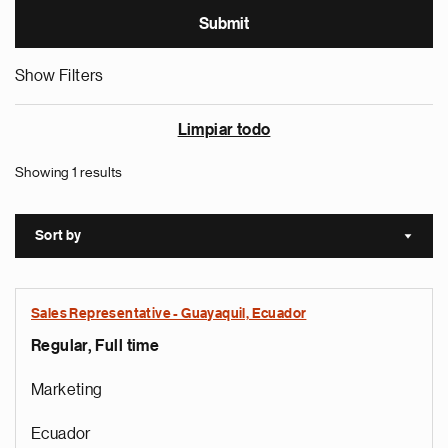
Show Filters
Limpiar todo
Showing 1 results
Sort by
Sort a
Sales Representative - Guayaquil, Ecuador
Regular, Full time
Marketing
Ecuador