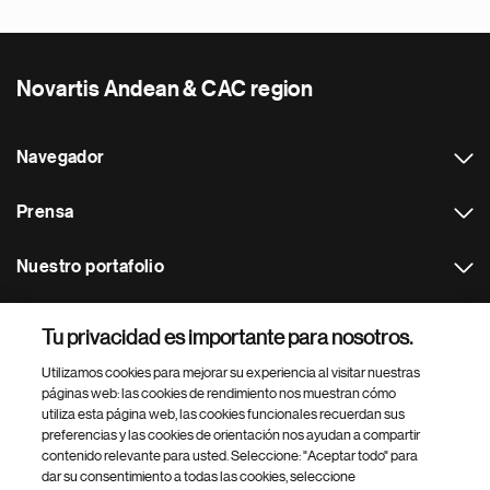
Novartis Andean & CAC region
Navegador
Prensa
Nuestro portafolio
Otras webs
Tu privacidad es importante para nosotros.
Utilizamos cookies para mejorar su experiencia al visitar nuestras
Footer Site Search
páginas web: las cookies de rendimiento nos muestran cómo
utiliza esta página web, las cookies funcionales recuerdan sus
preferencias y las cookies de orientación nos ayudan a compartir
contenido relevante para usted. Seleccione: "Aceptar todo" para
dar su consentimiento a todas las cookies, seleccione