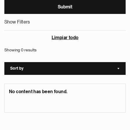
Show Filters
Limpiar todo
Showing 0 results
Sort by
Sort a
No content has been found.