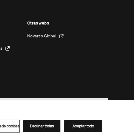
Otras webs
Novartis Global
is
n de cookies
Declinar todas
Aceptar todo
Directorio de Novartis