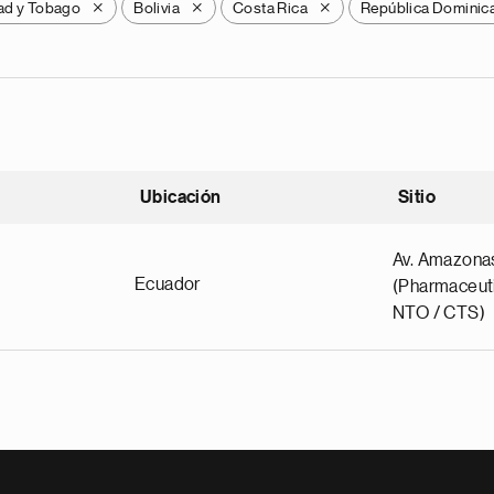
dad y Tobago
Bolivia
Costa Rica
República Dominic
X
X
X
Ubicación
Sitio
scendente
Av. Amazona
Ecuador
(Pharmaceuti
NTO / CTS)