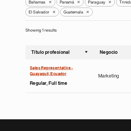
Bahamas
Panamá
Paraguay
Trini
X
X
X
El Salvador
Guatemala
X
X
Showing 1 results
Título profesional
Negocio
Ordenar a
Sales Representative -
Guayaquil, Ecuador
Marketing
Regular, Full time