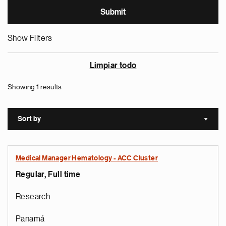
Show Filters
Limpiar todo
Showing 1 results
Sort by
Sort a
Medical Manager Hematology - ACC Cluster
Regular, Full time
Research
Panamá