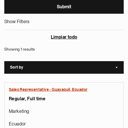
Show Filters
Limpiar todo
Showing 1 results
Sort by
Sort a
Sales Representative - Guayaquil, Ecuador
Regular, Full time
Marketing
Ecuador