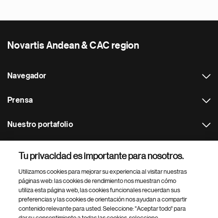
Novartis Andean & CAC region
Navegador
Prensa
Nuestro portafolio
Otras webs
Tu privacidad es importante para nosotros.
Utilizamos cookies para mejorar su experiencia al visitar nuestras
Footer Site Search
páginas web: las cookies de rendimiento nos muestran cómo
utiliza esta página web, las cookies funcionales recuerdan sus
preferencias y las cookies de orientación nos ayudan a compartir
contenido relevante para usted. Seleccione: "Aceptar todo" para
dar su consentimiento a todas las cookies, seleccione