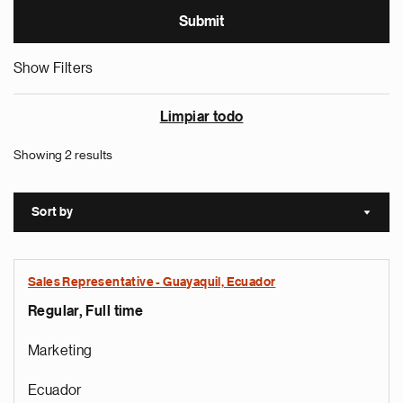
Show Filters
Limpiar todo
Showing 2 results
Sort by
Sort a
Sales Representative - Guayaquil, Ecuador
Regular, Full time
Marketing
Ecuador