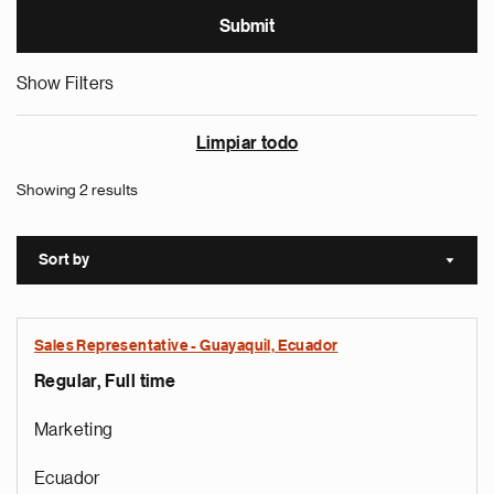
Show Filters
Limpiar todo
Showing 2 results
Sort by
Sort a
Sales Representative - Guayaquil, Ecuador
Regular, Full time
Marketing
Ecuador