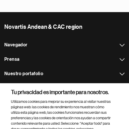
Novartis Andean & CAC region
Navegador
Prensa
Nuestro portafolio
Otras webs
Tu privacidad es importante para nosotros.
Utilizamos cookies para mejorar su experiencia al visitar nuestras
Footer Site Search
páginas web: las cookies de rendimiento nos muestran cómo
utiliza esta página web, las cookies funcionales recuerdan sus
preferencias y las cookies de orientación nos ayudan a compartir
contenido relevante para usted. Seleccione: "Aceptar todo" para
dar su consentimiento a todas las cookies, seleccione