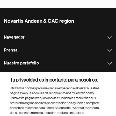
Novartis Andean & CAC region
Navegador
Prensa
Nuestro portafolio
Otras webs
Tu privacidad es importante para nosotros.
Utilizamos cookies para mejorar su experiencia al visitar nuestras
Footer Site Search
páginas web: las cookies de rendimiento nos muestran cómo
utiliza esta página web, las cookies funcionales recuerdan sus
preferencias y las cookies de orientación nos ayudan a compartir
contenido relevante para usted. Seleccione: "Aceptar todo" para
dar su consentimiento a todas las cookies, seleccione