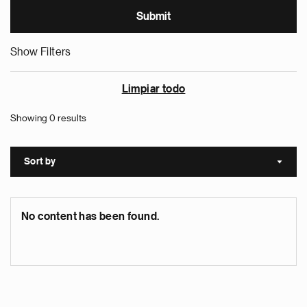
Show Filters
Limpiar todo
Showing 0 results
Sort by
Sort a
No content has been found.