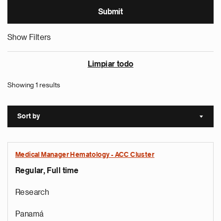
Show Filters
Limpiar todo
Showing 1 results
Sort by
Sort a
Medical Manager Hematology - ACC Cluster
Regular, Full time
Research
Panamá