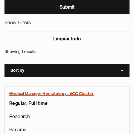
Show Filters
Limpiar todo
Showing 1 results
Sort by
Sort a
Medical Manager Hematology - ACC Cluster
Regular, Full time
Research
Panamá