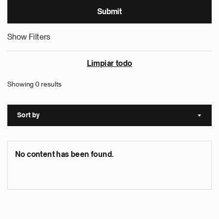
Show Filters
Limpiar todo
Showing 0 results
Sort by
Sort a
No content has been found.