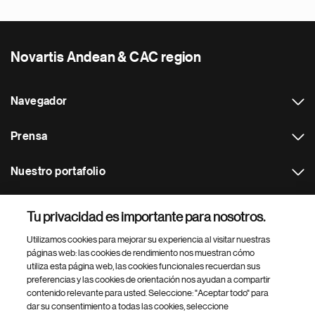
Novartis Andean & CAC region
Navegador
Prensa
Nuestro portafolio
Otras webs
Tu privacidad es importante para nosotros.
Utilizamos cookies para mejorar su experiencia al visitar nuestras
Footer Site Search
páginas web: las cookies de rendimiento nos muestran cómo
utiliza esta página web, las cookies funcionales recuerdan sus
preferencias y las cookies de orientación nos ayudan a compartir
contenido relevante para usted. Seleccione: "Aceptar todo" para
dar su consentimiento a todas las cookies, seleccione