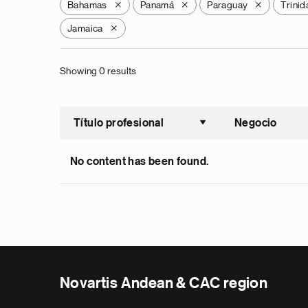
Bahamas
Panamá
Paraguay
Trini
X
X
X
Jamaica
X
Showing 0 results
Título profesional
Negocio
Ordenar a
No content has been found.
Novartis Andean & CAC region