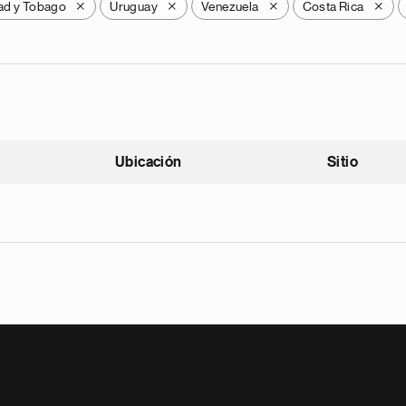
dad y Tobago
Uruguay
Venezuela
Costa Rica
X
X
X
X
Ubicación
Sitio
scendente