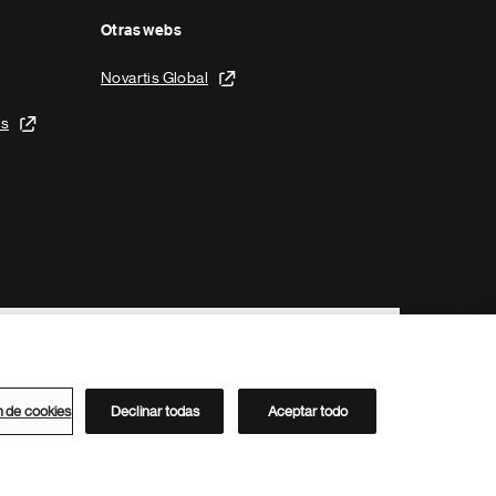
Otras webs
Novartis Global
is
n de cookies
Declinar todas
Aceptar todo
Directorio de Novartis
Este sitio está dirigido al público del clúster ACC