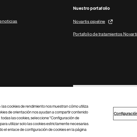
Nuestro portafolio
e noticias
Novartis pipeline
Portafolio de tratamientos Novart
Footer Site Search
b: las cookies de rendimiento nos muestran cómo utiliza
okies de orientación nos ayudan a compartir contenido
Configuració
 todas las cookies, seleccione "Configuración de
para utilizar solo las cookies estrictamente necesarias.
Configuración de cookies
Mapa del sitio
 el enlace de configuración de cookies en la página