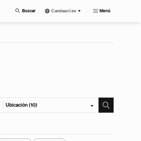
Candean | es
Buscar
Menú
Ubicación (10)