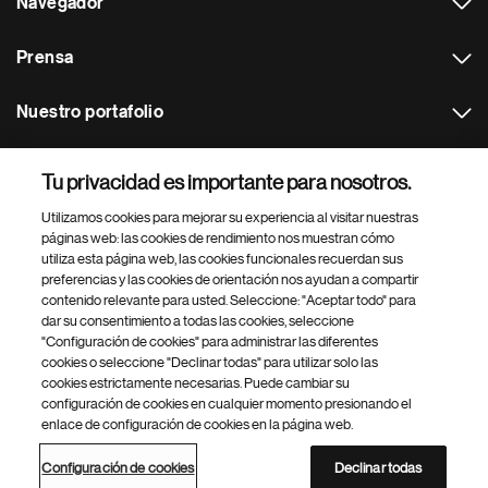
Navegador
Prensa
Nuestro portafolio
Otras webs
Tu privacidad es importante para nosotros.
Utilizamos cookies para mejorar su experiencia al visitar nuestras
Footer Site Search
páginas web: las cookies de rendimiento nos muestran cómo
utiliza esta página web, las cookies funcionales recuerdan sus
preferencias y las cookies de orientación nos ayudan a compartir
contenido relevante para usted. Seleccione: "Aceptar todo" para
dar su consentimiento a todas las cookies, seleccione
"Configuración de cookies" para administrar las diferentes
cookies o seleccione "Declinar todas" para utilizar solo las
cookies estrictamente necesarias. Puede cambiar su
Parte
© 2026 Novartis AG
configuración de cookies en cualquier momento presionando el
inferior
enlace de configuración de cookies en la página web.
Política de privacidad
Términos de uso
Accesibilidad
del
Configuración de cookies
Mapa del sitio
pie
Configuración de cookies
Declinar todas
de