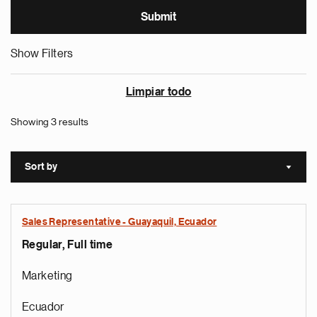
Show Filters
Limpiar todo
Showing 3 results
Sort by
Sort a
Sales Representative - Guayaquil, Ecuador
Regular, Full time
Marketing
Ecuador