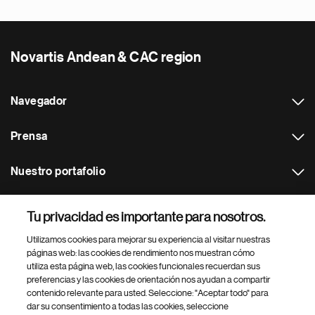
Novartis Andean & CAC region
Navegador
Prensa
Nuestro portafolio
Otras webs
Tu privacidad es importante para nosotros.
Utilizamos cookies para mejorar su experiencia al visitar nuestras
Footer Site Search
páginas web: las cookies de rendimiento nos muestran cómo
utiliza esta página web, las cookies funcionales recuerdan sus
preferencias y las cookies de orientación nos ayudan a compartir
contenido relevante para usted. Seleccione: "Aceptar todo" para
dar su consentimiento a todas las cookies, seleccione