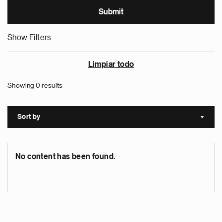
Show Filters
Limpiar todo
Showing 0 results
Sort by
Sort a
No content has been found.