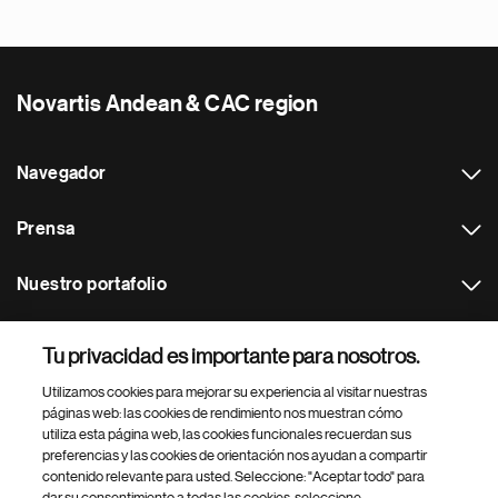
Novartis Andean & CAC region
Navegador
Prensa
Nuestro portafolio
Otras webs
Tu privacidad es importante para nosotros.
Utilizamos cookies para mejorar su experiencia al visitar nuestras
Footer Site Search
páginas web: las cookies de rendimiento nos muestran cómo
utiliza esta página web, las cookies funcionales recuerdan sus
preferencias y las cookies de orientación nos ayudan a compartir
contenido relevante para usted. Seleccione: "Aceptar todo" para
dar su consentimiento a todas las cookies, seleccione