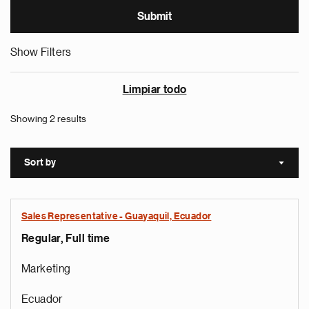
Show Filters
Limpiar todo
Showing 2 results
Sort by
Sort a
Sales Representative - Guayaquil, Ecuador
Regular, Full time
Marketing
Ecuador