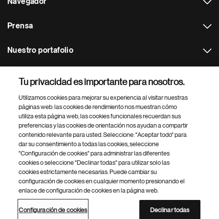
Navegador
Prensa
Nuestro portafolio
Otras webs
Tu privacidad es importante para nosotros.
Utilizamos cookies para mejorar su experiencia al visitar nuestras
Footer Site Search
páginas web: las cookies de rendimiento nos muestran cómo
utiliza esta página web, las cookies funcionales recuerdan sus
preferencias y las cookies de orientación nos ayudan a compartir
contenido relevante para usted. Seleccione: "Aceptar todo" para
dar su consentimiento a todas las cookies, seleccione
"Configuración de cookies" para administrar las diferentes
cookies o seleccione "Declinar todas" para utilizar solo las
cookies estrictamente necesarias. Puede cambiar su
Parte
© 2026 Novartis AG
configuración de cookies en cualquier momento presionando el
inferior
enlace de configuración de cookies en la página web.
Política de privacidad
Términos de uso
Accesibilidad
del
Configuración de cookies
Mapa del sitio
pie
Configuración de cookies
Declinar todas
de