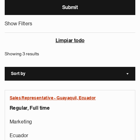
Show Filters
Limpiar todo
Showing 3 results
Sort by
Sort a
Sales Representative - Guayaquil, Ecuador
Regular, Full time
Marketing
Ecuador