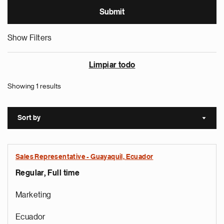
Show Filters
Limpiar todo
Showing 1 results
Sort by
Sort a
Sales Representative - Guayaquil, Ecuador
Regular, Full time
Marketing
Ecuador