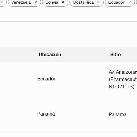
Venezuela
Bolivia
Costa Rica
Ecuador
X
X
X
X
X
Ubicación
Sitio
scendente
Av. Amazona
Ecuador
(Pharmaceuti
NTO / CTS)
Panamá
Panama