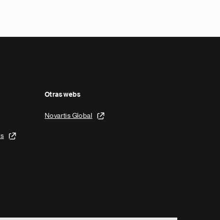
Otras webs
Novartis Global
is