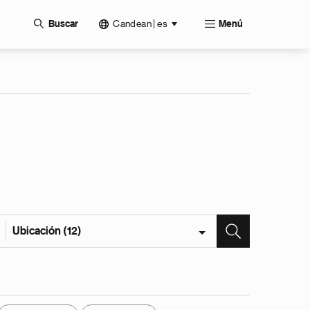
Candean | es
Buscar
Menú
Ubicación (12)