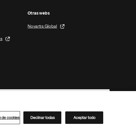
Otras webs
Novartis Global
is
n de cookies
Declinar todas
Aceptar todo
Directorio de Novartis
Este sitio está dirigido al público del clúster ACC