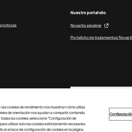
Nuestro portafolio
e noticias
Novartis pipeline
Portafolio de tratamientos Novart
Footer Site Search
b: las cookies de rendimiento nos muestran cómo utiliza
okies de orientación nos ayudan a compartir contenido
Configuració
 todas las cookies, seleccione "Configuración de
para utilizar solo las cookies estrictamente necesarias.
Configuración de cookies
Mapa del sitio
 el enlace de configuración de cookies en la página