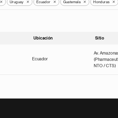
Uruguay
Ecuador
Guatemala
Honduras
X
X
X
X
X
Ubicación
Sitio
scendente
Av. Amazona
Ecuador
(Pharmaceuti
NTO / CTS)