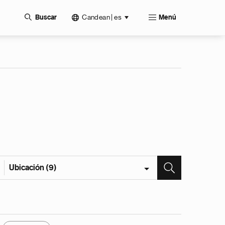
Candean | es
Buscar
Menú
Ubicación (9)