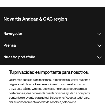
Novartis Andean & CAC region
Navegador
Prensa
Nuestro portafolio
Otras webs
Tu privacidad es importante para nosotros.
Utilizamos cookies para mejorar su experiencia al visitar nuestras
Footer Site Search
páginas web: las cookies de rendimiento nos muestran cómo
utiliza esta página web, las cookies funcionales recuerdan sus
preferencias y las cookies de orientación nos ayudan a compartir
contenido relevante para usted. Seleccione: "Aceptar todo" para
dar su consentimiento a todas las cookies, seleccione