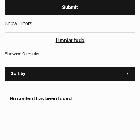
Show Filters
Limpiar todo
Showing 0 results
Sort by
Sort a
No content has been found.