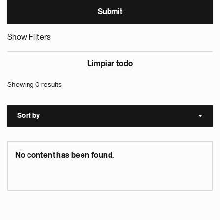
Show Filters
Limpiar todo
Showing 0 results
Sort by
Sort a
No content has been found.