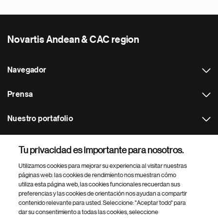
Novartis Andean & CAC region
Navegador
Prensa
Nuestro portafolio
Otras webs
Tu privacidad es importante para nosotros.
Utilizamos cookies para mejorar su experiencia al visitar nuestras
Footer Site Search
páginas web: las cookies de rendimiento nos muestran cómo
utiliza esta página web, las cookies funcionales recuerdan sus
preferencias y las cookies de orientación nos ayudan a compartir
contenido relevante para usted. Seleccione: "Aceptar todo" para
dar su consentimiento a todas las cookies, seleccione