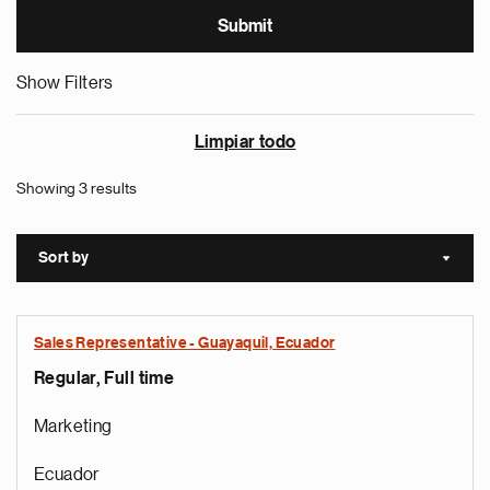
Show Filters
Limpiar todo
Showing 3 results
Sort by
Sort a
Sales Representative - Guayaquil, Ecuador
Regular, Full time
Marketing
Ecuador