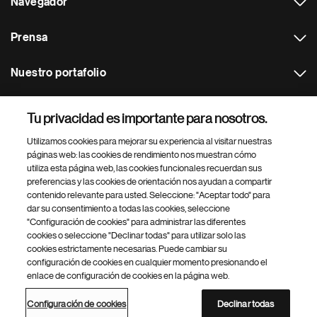
Navegador
Prensa
Nuestro portafolio
Otras webs
Tu privacidad es importante para nosotros.
Utilizamos cookies para mejorar su experiencia al visitar nuestras
Footer Site Search
páginas web: las cookies de rendimiento nos muestran cómo
utiliza esta página web, las cookies funcionales recuerdan sus
preferencias y las cookies de orientación nos ayudan a compartir
contenido relevante para usted. Seleccione: "Aceptar todo" para
dar su consentimiento a todas las cookies, seleccione
"Configuración de cookies" para administrar las diferentes
cookies o seleccione "Declinar todas" para utilizar solo las
cookies estrictamente necesarias. Puede cambiar su
Parte
© 2026 Novartis AG
configuración de cookies en cualquier momento presionando el
inferior
enlace de configuración de cookies en la página web.
Política de privacidad
Términos de uso
Accesibilidad
del
Configuración de cookies
Mapa del sitio
pie
Configuración de cookies
Declinar todas
de