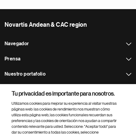
Novartis Andean & CAC region
Navegador
Prensa
Nuestro portafolio
Otras webs
Tu privacidad es importante para nosotros.
Utilizamos cookies para mejorar su experiencia al visitar nuestras
Footer Site Search
páginas web: las cookies de rendimiento nos muestran cómo
utiliza esta página web, las cookies funcionales recuerdan sus
preferencias y las cookies de orientación nos ayudan a compartir
contenido relevante para usted. Seleccione: "Aceptar todo" para
dar su consentimiento a todas las cookies, seleccione