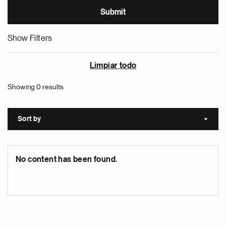
Show Filters
Limpiar todo
Showing 0 results
Sort by
Sort a
No content has been found.