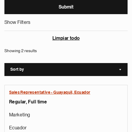
Show Filters
Limpiar todo
Showing 2 results
Sort by
Sort a
Sales Representative - Guayaquil, Ecuador
Regular, Full time
Marketing
Ecuador