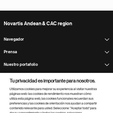
Novartis Andean & CAC region
Navegador
Prensa
Nuestro portafolio
Otras webs
Tu privacidad es importante para nosotros.
Utilizamos cookies para mejorar su experiencia al visitar nuestras
Footer Site Search
páginas web: las cookies de rendimiento nos muestran cómo
utiliza esta página web, las cookies funcionales recuerdan sus
preferencias y las cookies de orientación nos ayudan a compartir
contenido relevante para usted. Seleccione: "Aceptar todo" para
dar su consentimiento a todas las cookies, seleccione