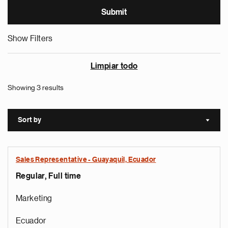
Show Filters
Limpiar todo
Showing 3 results
Sort by
Sort a
Sales Representative - Guayaquil, Ecuador
Regular, Full time
Marketing
Ecuador