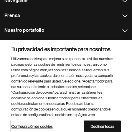
Navegador
Prensa
Nuestro portafolio
Otras webs
Tu privacidad es importante para nosotros.
Utilizamos cookies para mejorar su experiencia al visitar nuestras
Footer Site Search
páginas web: las cookies de rendimiento nos muestran cómo
utiliza esta página web, las cookies funcionales recuerdan sus
preferencias y las cookies de orientación nos ayudan a compartir
contenido relevante para usted. Seleccione: "Aceptar todo" para
dar su consentimiento a todas las cookies, seleccione
"Configuración de cookies" para administrar las diferentes
cookies o seleccione "Declinar todas" para utilizar solo las
cookies estrictamente necesarias. Puede cambiar su
Parte
© 2026 Novartis AG
configuración de cookies en cualquier momento presionando el
inferior
enlace de configuración de cookies en la página web.
Política de privacidad
Términos de uso
Accesibilidad
del
Configuración de cookies
Mapa del sitio
pie
Configuración de cookies
Declinar todas
de