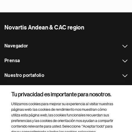
Novartis Andean & CAC region
Navegador
Prensa
Nuestro portafolio
Otras webs
Tu privacidad es importante para nosotros.
Utilizamos cookies para mejorar su experiencia al visitar nuestras
Footer Site Search
páginas web: las cookies de rendimiento nos muestran cómo
utiliza esta página web, las cookies funcionales recuerdan sus
preferencias y las cookies de orientación nos ayudan a compartir
contenido relevante para usted. Seleccione: "Aceptar todo" para
dar su consentimiento a todas las cookies, seleccione