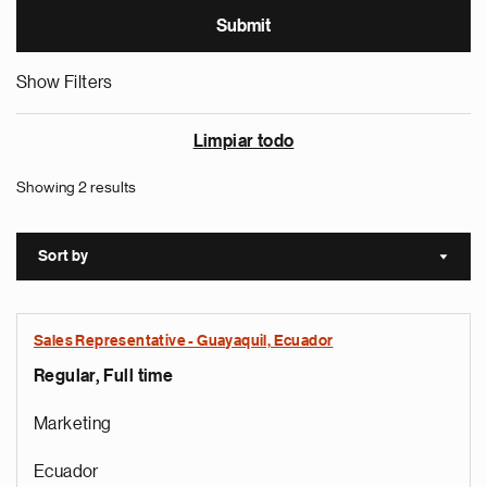
Show Filters
Limpiar todo
Showing 2 results
Sort by
Sort a
Sales Representative - Guayaquil, Ecuador
Regular, Full time
Marketing
Ecuador